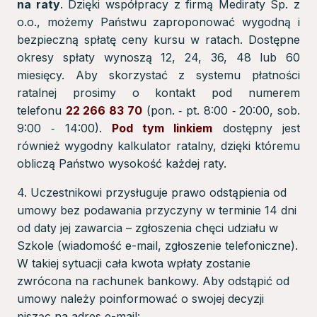
na raty
. Dzięki współpracy z firmą Mediraty Sp. z
o.o., możemy Państwu zaproponować wygodną i
bezpieczną spłatę ceny kursu w ratach. Dostępne
okresy spłaty wynoszą 12, 24, 36, 48 lub 60
miesięcy. Aby skorzystać z systemu płatności
ratalnej prosimy o kontakt pod numerem
telefonu
22 266 83 70
(pon. ‑ pt. 8:00 ‑ 20:00, sob.
9:00 ‑ 14:00).
Pod tym linkiem
dostępny jest
również wygodny kalkulator ratalny, dzięki któremu
obliczą Państwo wysokość każdej raty.
4. Uczestnikowi przysługuje prawo odstąpienia od
umowy bez podawania przyczyny w terminie 14 dni
od daty jej zawarcia – zgłoszenia chęci udziału w
Szkole (wiadomość e-mail, zgłoszenie telefoniczne).
W takiej sytuacji cała kwota wpłaty zostanie
zwrócona na rachunek bankowy. Aby odstąpić od
umowy należy poinformować o swojej decyzji
pisząc na adres e-mail: